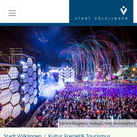
Electro Magnetic Festival (Foto: Veranstalter)
Stadt Völklingen
Kultur, Freizeit& Tourismus