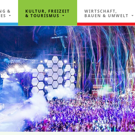
NG &
KULTUR, FREIZEIT
WIRTSCHAFT,
LES
& TOURISMUS
BAUEN & UMWELT