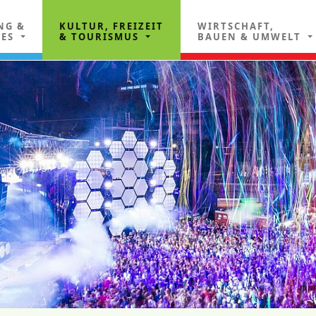
NG &
KULTUR, FREIZEIT
WIRTSCHAFT,
LES
& TOURISMUS
BAUEN & UMWELT